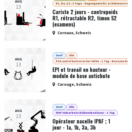
AUG
R1, R2, S2 ; 2 Tage - Gegengewicht; Schubmaststap
13
Cariste 2 jours - contrepoids
R1, rétractable R2, timon S2
(examens)
Cornaux
,
Schweiz
Genf
Alle
AUG
PSA und Arbeiten in der Höhe - 1 Tag - Basismodul
13
EPI et travail en hauteur -
module de base antichute
Carouge
,
Schweiz
Genf
Alle
AUG
IPAF Hubarbeitsbühnenbediener - 1 Tag
13
Opérateur nacelle IPAF ; 1
jour - 1a, 1b, 3a, 3b