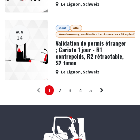
Le Lignon
,
Schweiz
Genf
Alle
AUG
Anerkennung ausländischer Ausweise - Staplerfah
14
Validation de permis étranger
; Cariste 1 jour - R1
contrepoids, R2 rétractable,
S2 timon
Le Lignon
,
Schweiz
1
2
3
4
5