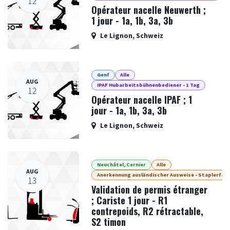
12
Opérateur nacelle Neuwerth ;
1 jour - 1a, 1b, 3a, 3b
Le Lignon
,
Schweiz
Genf
Alle
AUG
IPAF Hubarbeitsbühnenbediener - 1 Tag
12
Opérateur nacelle IPAF ; 1
jour - 1a, 1b, 3a, 3b
Le Lignon
,
Schweiz
Neuchâtel, Cernier
Alle
AUG
Anerkennung ausländischer Ausweise - Staplerfah
13
Validation de permis étranger
; Cariste 1 jour - R1
contrepoids, R2 rétractable,
S2 timon