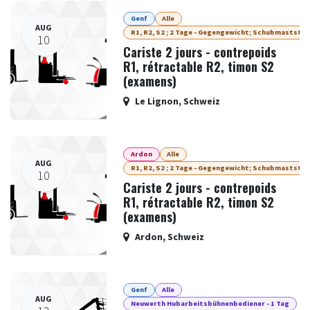
Genf
Alle
AUG
R1, R2, S2 ; 2 Tage - Gegengewicht; Schubmaststap
10
Cariste 2 jours - contrepoids
R1, rétractable R2, timon S2
(examens)
Le Lignon
,
Schweiz
Ardon
Alle
AUG
R1, R2, S2 ; 2 Tage - Gegengewicht; Schubmaststap
10
Cariste 2 jours - contrepoids
R1, rétractable R2, timon S2
(examens)
Ardon
,
Schweiz
Genf
Alle
AUG
Neuwerth Hubarbeitsbühnenbediener - 1 Tag