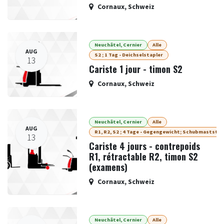
Cornaux
,
Schweiz
Neuchâtel, Cernier
Alle
AUG
S2 ; 1 Tag - Deichselstapler
13
Cariste 1 jour - timon S2
Cornaux
,
Schweiz
Neuchâtel, Cernier
Alle
AUG
R1, R2, S2 ; 4 Tage - Gegengewicht; Schubmaststap
13
Cariste 4 jours - contrepoids
R1, rétractable R2, timon S2
(examens)
Cornaux
,
Schweiz
Neuchâtel, Cernier
Alle