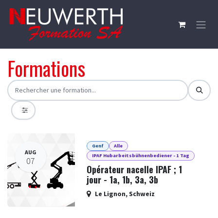
Zum Inhalt springen
Formations
Genf
Alle
AUG
IPAF Hubarbeitsbühnenbediener - 1 Tag
07
Opérateur nacelle IPAF ; 1
jour - 1a, 1b, 3a, 3b
Le Lignon
,
Schweiz