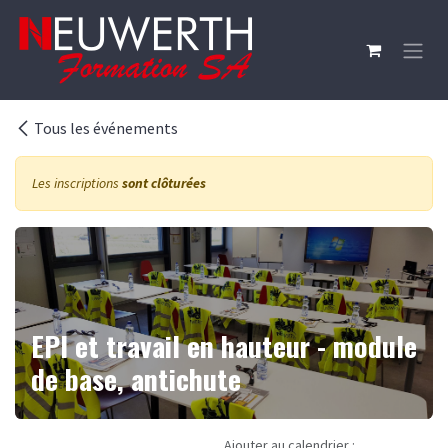
Se rendre au contenu
Tous les événements
Les inscriptions
sont clôturées
EPI et travail en hauteur - module
de base, antichute
Ajouter au calendrier :