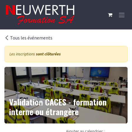
Se rendre au contenu
Tous les événements
Les inscriptions
sont clôturées
Validation CACES - formation
interne ou étrangère
Ajouter au calendrier :