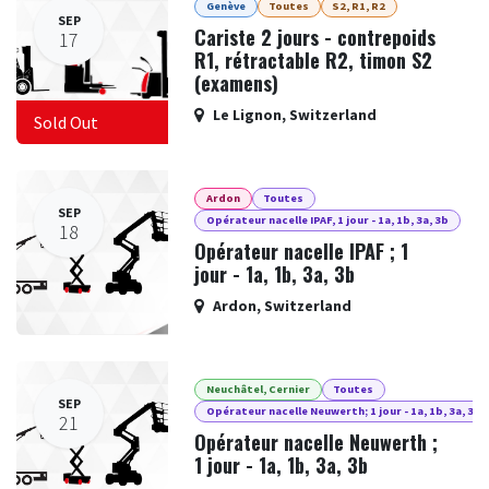
Genève
Toutes
S2, R1, R2
SEP
Cariste 2 jours - contrepoids
17
R1, rétractable R2, timon S2
(examens)
Le Lignon
,
Switzerland
Sold Out
Ardon
Toutes
SEP
Opérateur nacelle IPAF, 1 jour - 1a, 1b, 3a, 3b
18
Opérateur nacelle IPAF ; 1
jour - 1a, 1b, 3a, 3b
Ardon
,
Switzerland
Neuchâtel, Cernier
Toutes
SEP
Opérateur nacelle Neuwerth; 1 jour - 1a, 1b, 3a, 3b
21
Opérateur nacelle Neuwerth ;
1 jour - 1a, 1b, 3a, 3b