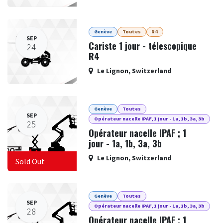
Genève
Toutes
R4
SEP
Cariste 1 jour - télescopique
24
R4
Le Lignon
,
Switzerland
Genève
Toutes
SEP
Opérateur nacelle IPAF, 1 jour - 1a, 1b, 3a, 3b
25
Opérateur nacelle IPAF ; 1
jour - 1a, 1b, 3a, 3b
Le Lignon
,
Switzerland
Sold Out
Genève
Toutes
SEP
Opérateur nacelle IPAF, 1 jour - 1a, 1b, 3a, 3b
28
Opérateur nacelle IPAF ; 1