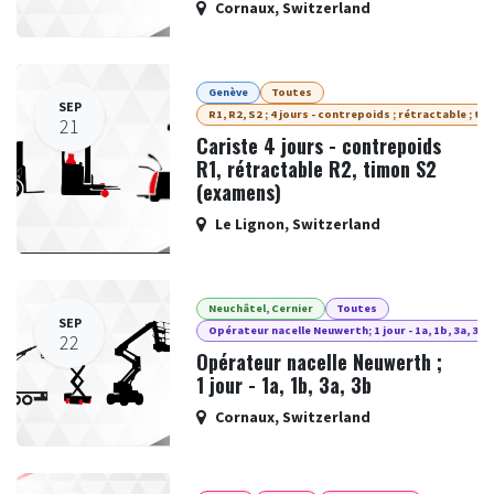
Cornaux
,
Switzerland
Genève
Toutes
SEP
R1, R2, S2 ; 4 jours - contrepoids ; rétractable ; ti
21
Cariste 4 jours - contrepoids
R1, rétractable R2, timon S2
(examens)
Le Lignon
,
Switzerland
Neuchâtel, Cernier
Toutes
SEP
Opérateur nacelle Neuwerth; 1 jour - 1a, 1b, 3a, 3b
22
Opérateur nacelle Neuwerth ;
1 jour - 1a, 1b, 3a, 3b
Cornaux
,
Switzerland