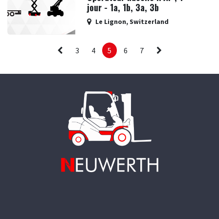
jour - 1a, 1b, 3a, 3b
Le Lignon
,
Switzerland
3
4
5
6
7