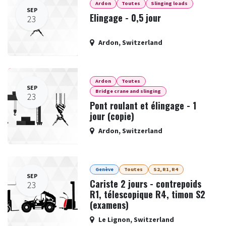
Ardon
Toutes
Slinging loads
SEP
Elingage - 0,5 jour
23
Ardon
,
Switzerland
Ardon
Toutes
SEP
Bridge crane and slinging
23
Pont roulant et élingage - 1
jour (copie)
Ardon
,
Switzerland
Genève
Toutes
S2, R1, R4
SEP
Cariste 2 jours - contrepoids
23
R1, télescopique R4, timon S2
(examens)
Le Lignon
,
Switzerland