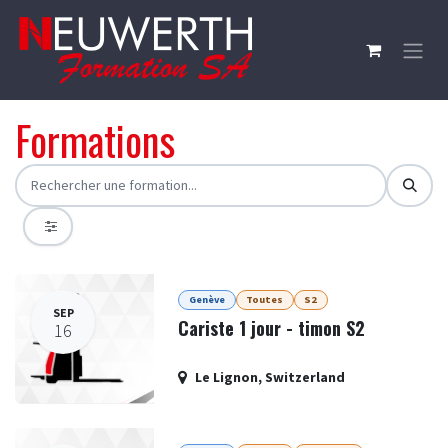
Skip to Content
Formations
Genève
Toutes
S2
SEP
Cariste 1 jour - timon S2
16
Le Lignon
,
Switzerland