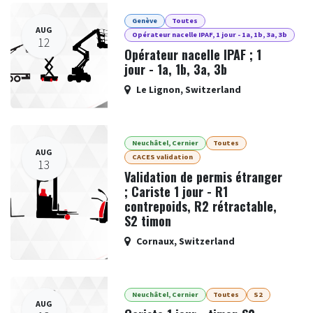
Genève
Toutes
AUG
Opérateur nacelle IPAF, 1 jour - 1a, 1b, 3a, 3b
12
Opérateur nacelle IPAF ; 1
jour - 1a, 1b, 3a, 3b
Le Lignon
,
Switzerland
Neuchâtel, Cernier
Toutes
AUG
CACES validation
13
Validation de permis étranger
; Cariste 1 jour - R1
contrepoids, R2 rétractable,
S2 timon
Cornaux
,
Switzerland
Neuchâtel, Cernier
Toutes
S2
AUG