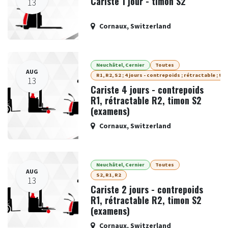
Cariste 1 jour - timon S2
13
Cornaux
,
Switzerland
Neuchâtel, Cernier
Toutes
AUG
R1, R2, S2 ; 4 jours - contrepoids ; rétractable ; ti
13
Cariste 4 jours - contrepoids
R1, rétractable R2, timon S2
(examens)
Cornaux
,
Switzerland
Neuchâtel, Cernier
Toutes
AUG
S2, R1, R2
13
Cariste 2 jours - contrepoids
R1, rétractable R2, timon S2
(examens)
Cornaux
,
Switzerland