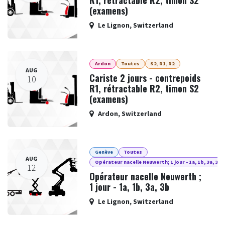
(examens)
Le Lignon
,
Switzerland
Ardon
Toutes
S2, R1, R2
AUG
Cariste 2 jours - contrepoids
10
R1, rétractable R2, timon S2
(examens)
Ardon
,
Switzerland
Genève
Toutes
AUG
Opérateur nacelle Neuwerth; 1 jour - 1a, 1b, 3a, 3b
12
Opérateur nacelle Neuwerth ;
1 jour - 1a, 1b, 3a, 3b
Le Lignon
,
Switzerland