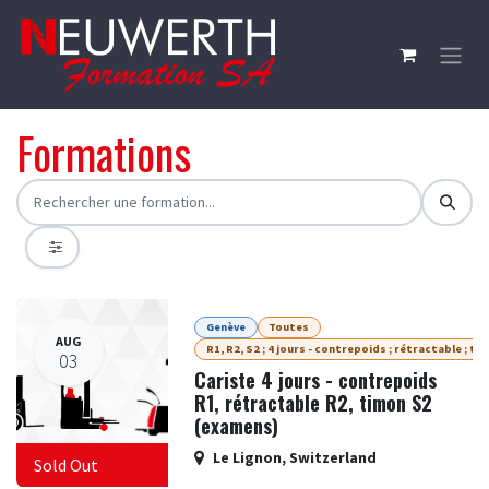
Skip to Content
Formations
Genève
Toutes
AUG
R1, R2, S2 ; 4 jours - contrepoids ; rétractable ; ti
03
Cariste 4 jours - contrepoids
R1, rétractable R2, timon S2
(examens)
Le Lignon
,
Switzerland
Sold Out