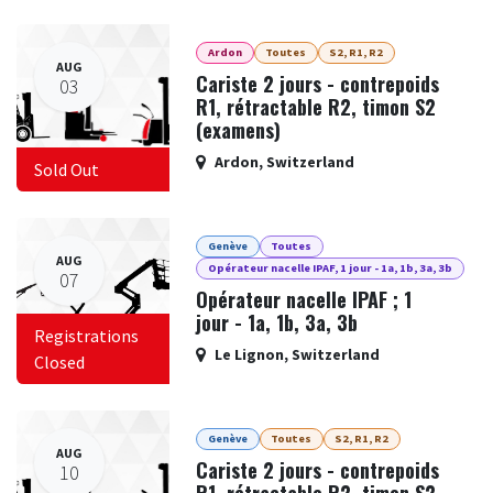
Ardon
Toutes
S2, R1, R2
AUG
Cariste 2 jours - contrepoids
03
R1, rétractable R2, timon S2
(examens)
Ardon
,
Switzerland
Sold Out
Genève
Toutes
AUG
Opérateur nacelle IPAF, 1 jour - 1a, 1b, 3a, 3b
07
Opérateur nacelle IPAF ; 1
jour - 1a, 1b, 3a, 3b
Registrations
Le Lignon
,
Switzerland
Closed
Genève
Toutes
S2, R1, R2
AUG
Cariste 2 jours - contrepoids
10
R1, rétractable R2, timon S2