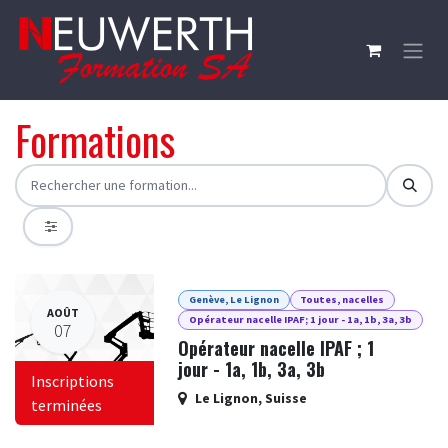
Se rendre au contenu
Formations
Genève, Le Lignon
Toutes, nacelles
AOÛT
Opérateur nacelle IPAF; 1 jour - 1a, 1b, 3a, 3b
07
Opérateur nacelle IPAF ; 1
jour - 1a, 1b, 3a, 3b
Inscriptions
Le Lignon
,
Suisse
terminées