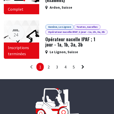
Ardon
,
Suisse
Complet
Genève, Le Lignon
Toutes, nacelles
JUIL.
Opérateur nacelle IPAF; 1 jour - 1a, 1b, 3a, 3b
24
Opérateur nacelle IPAF ; 1
jour - 1a, 1b, 3a, 3b
Inscriptions
Le Lignon
,
Suisse
terminées
1
2
3
4
5