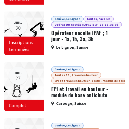
Genève, Le Lignon
Toutes, nacelles
JUIL.
Opérateur nacelle IPAF; 1 jour - 1a, 1b, 3a, 3b
30
Opérateur nacelle IPAF ; 1
jour - 1a, 1b, 3a, 3b
Inscriptions
Le Lignon
,
Suisse
terminées
Genève, Le Lignon
JUIL.
Toutes EPI, travail en hauteur
27
EPI et travail en hauteur ; 1 jour - module de base
EPI et travail en hauteur -
module de base antichute
Carouge
,
Suisse
Complet
Genève, Le Lignon