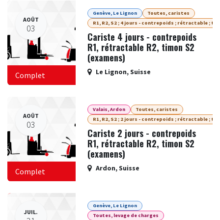
Genève, Le Lignon
Toutes, caristes
AOÛT
R1, R2, S2 ; 4 jours - contrepoids ; rétractable ; ti
03
Cariste 4 jours - contrepoids
R1, rétractable R2, timon S2
(examens)
Le Lignon
,
Suisse
Complet
Valais, Ardon
Toutes, caristes
AOÛT
R1, R2, S2 ; 2 jours - contrepoids ; rétractable ; ti
03
Cariste 2 jours - contrepoids
R1, rétractable R2, timon S2
(examens)
Ardon
,
Suisse
Complet
Genève, Le Lignon
JUIL.
Toutes, levage de charges