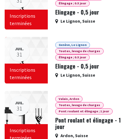
31
Élingage ; 0.5 jour
Elingage - 0,5 jour
Inscriptions
Le Lignon
,
Suisse
terminées
Genève, Le Lignon
JUIL.
Toutes, levage de charges
31
Élingage ; 0.5 jour
Elingage - 0,5 jour
Inscriptions
Le Lignon
,
Suisse
terminées
Valais, Ardon
JUIL.
Toutes, levage de charges
31
Pont roulant et élingage ; 1 jour
Pont roulant et élingage - 1
jour
Inscriptions
Ardon
,
Suisse
terminées