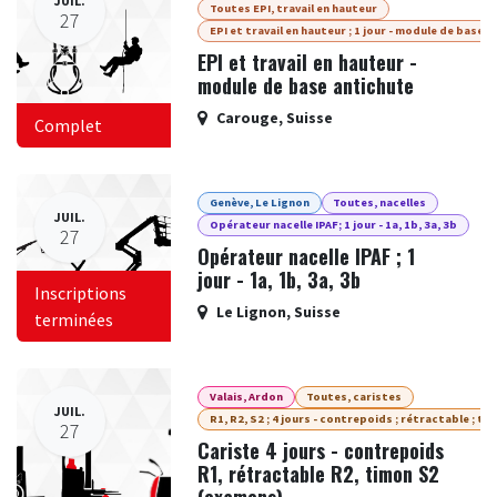
JUIL.
Toutes EPI, travail en hauteur
27
EPI et travail en hauteur ; 1 jour - module de base
EPI et travail en hauteur -
module de base antichute
Carouge
,
Suisse
Complet
Genève, Le Lignon
Toutes, nacelles
JUIL.
Opérateur nacelle IPAF; 1 jour - 1a, 1b, 3a, 3b
27
Opérateur nacelle IPAF ; 1
jour - 1a, 1b, 3a, 3b
Inscriptions
Le Lignon
,
Suisse
terminées
Valais, Ardon
Toutes, caristes
JUIL.
R1, R2, S2 ; 4 jours - contrepoids ; rétractable ; ti
27
Cariste 4 jours - contrepoids
R1, rétractable R2, timon S2
(examens)