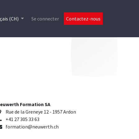
es
çais (CH)
Se connecter
Contactez-nous
euwerth Formation SA
Rue de la Greneye 12 - 1957 Ardon
+41 27 305 33 63
formation@neuwerth.ch