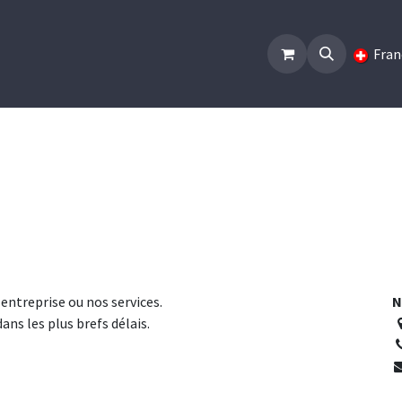
Accueil
Formations
Infos, prix et contacts
Post
Fran
entreprise ou nos services.
N
ns les plus brefs délais.