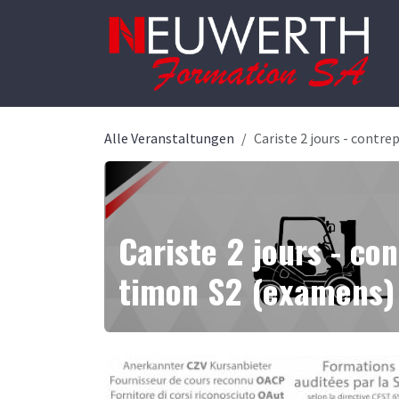
Zum Inhalt springen
Alle Veranstaltungen
Cariste 2 jours - contre
Cariste 2 jours - co
timon S2 (examens) 