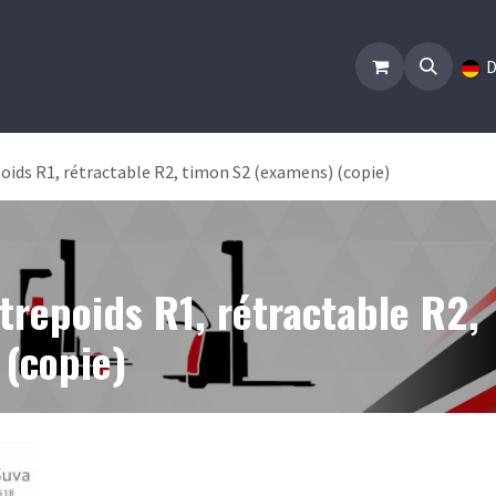
Home
Veranstaltungen
Info und Kontakte
Job
D
poids R1, rétractable R2, timon S2 (examens) (copie)
ntrepoids R1, rétractable R2,
(copie)