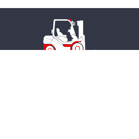
Neuwerth Formation SA
• Rue de la Greneye 12 • 1957 Ardon
• Valais, Suisse •
+41 27 305 33 33 •
formation@neuwerth.ch