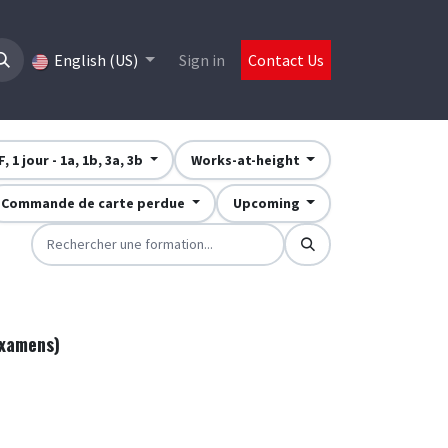
English (US)
Sign in
Contact Us
 1 jour - 1a, 1b, 3a, 3b
Works-at-height
Commande de carte perdue
Upcoming
examens)