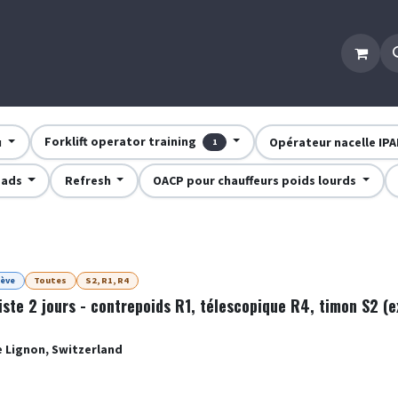
Home
Events
Info et contacts
Jobs
Forklift operator training
u
Opérateur nacelle IPAF,
1
oads
Refresh
OACP pour chauffeurs poids lourds
ève
Toutes
S2, R1, R4
iste 2 jours - contrepoids R1, télescopique R4, timon S2 (
e Lignon
,
Switzerland