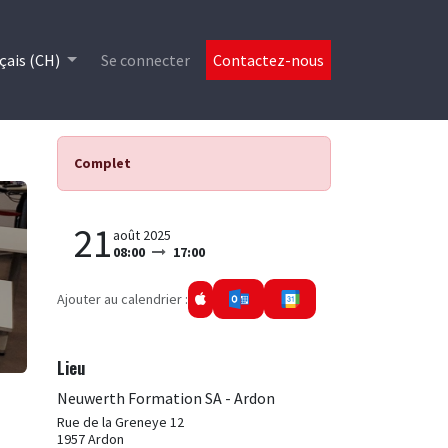
es
çais (CH)
Se connecter
Contactez-nous
Complet
21
août 2025
08:00
17:00
Ajouter au calendrier :
Lieu
Neuwerth Formation SA - Ardon
Rue de la Greneye 12
1957 Ardon