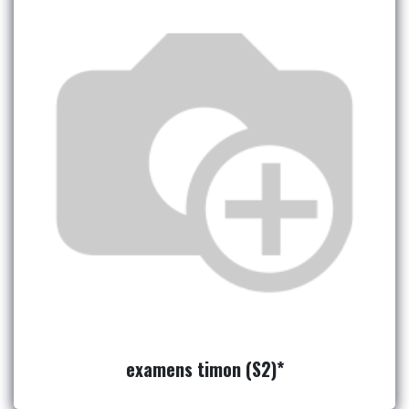
examens timon (S2)*