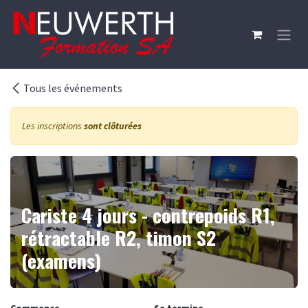
Se rendre au contenu
Tous les événements
Les inscriptions
sont clôturées
Cariste 4 jours - contrepoids R1,
rétractable R2, timon S2
(examens)