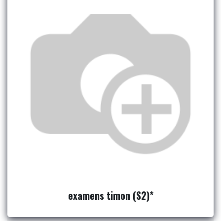
examens timon (S2)*