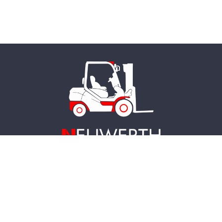
Neuwerth Formation SA
• Rue de la Greneye 12 • 1957 Ardon
• Valais, Suisse •
+41 27 305 33 63 •
formation@neuwerth.ch