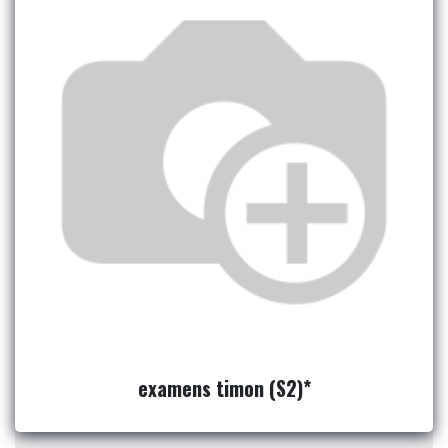
examens timon (S2)*