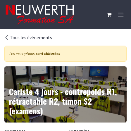
Se rendre au contenu
Tous les événements
Les inscriptions
sont clôturées
Cariste 4 jours - contrepoids R1,
rétractable R2, timon S2
(examens)