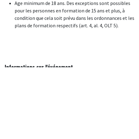
Age minimum de 18 ans. Des exceptions sont possibles
pour les personnes en formation de 15 ans et plus, à
condition que cela soit prévu dans les ordonnances et les
plans de formation respectifs (art. 4, al. 4, OLT 5).
Informations sur l'événement
Lieu
Neuwerth Formation SA - Ardon
Rue de la Greneye 12
1957 Ardon
Suisse
+41 27 305 33 63
formation@neuwerth.ch
Obtenir l'itinéraire