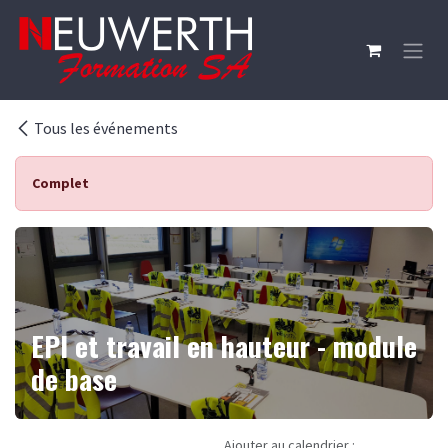
Se rendre au contenu
Tous les événements
Complet
EPI et travail en hauteur - module
de base
Ajouter au calendrier :