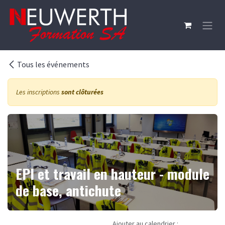
Se rendre au contenu
Tous les événements
Les inscriptions
sont clôturées
EPI et travail en hauteur - module
de base, antichute
Ajouter au calendrier :