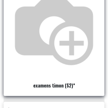
examens timon (S2)*