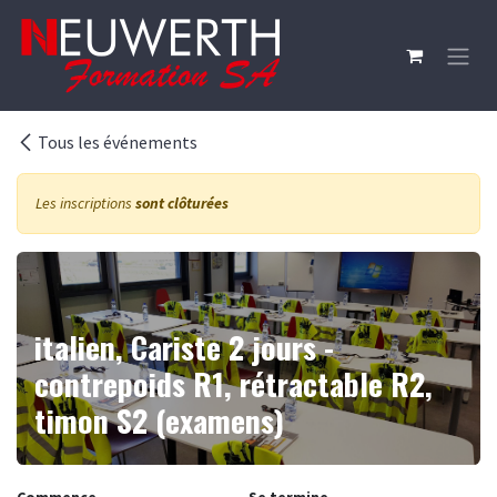
Se rendre au contenu
Tous les événements
Les inscriptions
sont clôturées
italien, Cariste 2 jours -
contrepoids R1, rétractable R2,
timon S2 (examens)