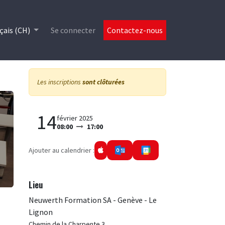
es
çais (CH)
Se connecter
Contactez-nous
Les inscriptions
sont clôturées
14
février 2025
08:00
17:00
Ajouter au calendrier :
Lieu
Neuwerth Formation SA - Genève - Le
Lignon
Chemin de la Charpente 3