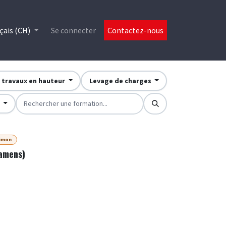
es
çais (CH)
Se connecter
Contactez-nous
, travaux en hauteur
Levage de charges
i
timon
xamens)