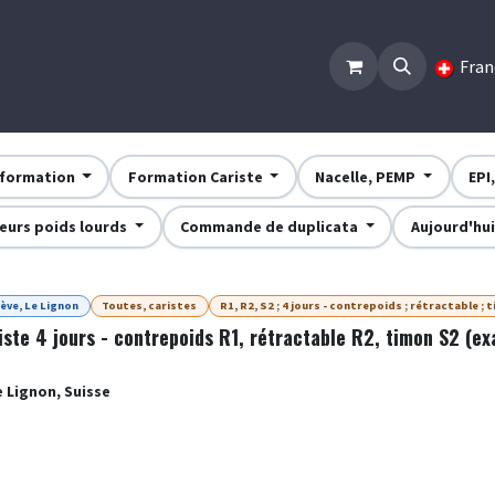
Accueil
Formations
Infos, prix et contacts
Post
Fran
a formation
Formation Cariste
Nacelle, PEMP
EPI
eurs poids lourds
Commande de duplicata
Aujourd'hu
ève, Le Lignon
Toutes, caristes
R1, R2, S2 ; 4 jours - contrepoids ; rétractable ; 
iste 4 jours - contrepoids R1, rétractable R2, timon S2 (e
e Lignon
,
Suisse